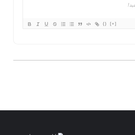
{}
[+]