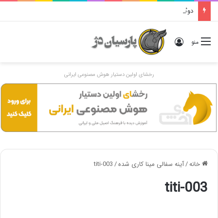
دوگانهٔ «ایرانی و اَنیرانی»: بررسی تاریخی، مفهومی و ایدئولوژیک
ورود
منو
رخشای اولین دستیار هوش مصنوعی ایرانی
خانه
/
آینه سفالی مینا کاری شده
/
titi-003
titi-003