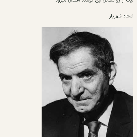
ﻟﯿﮏ ﺍﺯ ﺭﻭ ﻣﺸﮑﻞ ﺍﯾﻦ ﮐﻮﺑﻨﺪﻩ ﺳﻨﺪﺍﻥ ﻣﯿﺮﻭﺩ
استاد شهریار