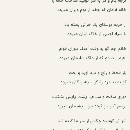
ﮔﺮﭼﻪ ﺑﺎﻡ ﻭ ﺩﺭ ﺑﻪ ﺳﺮ ﮐﻮﺑﯿﺪ ﺻﺎﺣﺐ ﺧﺎﻧﻪ ﺭﺍ
ﺧﺎﻧﻪ ﺁﺑﺎﺩﺍﻥ ﮐﻪ ﺟﻐﺪ ﺍﺯ ﺑﻮﻡ ﻭﯾﺮﺍﻥ ﻣﯿﺮﻭﺩ
ﺍﺯ ﺣﺮﯾﻢ ﺑﻮﺳﺘﺎﻥ ﺑﺎﺩ ﺧﺰﺍﻧﯽ ﺑﺴﺘﻪ ﺑﺎﺩ
ﺑﺎ ﺳﭙﺎﻩ ﺍﺟﻨﺒﯽ ﺍﺯ ﺧﺎﮎ ﺍﯾﺮﺍﻥ ﻣﯿﺮﻭﺩ
ﺧﺎﺗﻢ ﺟﻢ ﮔﻮ ﺑﻪ ﻭﻗﺖ ﺁﺻﻒ ﺩﻭﺭﺍﻥ ﻗﻮﺍﻡ
ﺍﻫﺮﻣﻦ ﺩﯾﺪﻡ ﮐﻪ ﺍﺯ ﻣﻠﮏ ﺳﻠﯿﻤﺎﻥ ﻣﯿﺮﻭﺩ
ﺑﺎﺭ ﻗﺤﻂ ﻭ ﺭﻧﺞ ﻭ ﺩﺭﺩ ﺁﻭﺭﺩ ﻭ ﺭﻓﺖ
ﮔﻮ ﺑﻤﺎﻧﺪ ﺩﺭﺩ ﺭﺍ، ﮐﺰ ﺳﯿﻨﻪ ﭘﯿﮑﺎﻥ ﻣﯿﺮﻭﺩ
ﺩﯾﺰﯼ ﺳﻔﺖ ﻭ ﺳﯿﺎﻫﯽ ﭘﺸﺖ ﭘﺎﯾﺶ ﺑﺸﮑﻨﯿﺪ
ﺗﺮﺳﻢ ﺁﺧﺮ ﺑﺎﺯ ﮔﺮﺩﺩ ﭼﻮﻥ ﭘﺸﯿﻤﺎﻥ ﻣﯿﺮﻭﺩ
ﺷﺮّ ﺁﻥ ﮐﻮﺑﻨﺪﻩ ﭼﮑﺶ ﺍﺯ ﺳﺮ ﻣﺎ ﮐﻨﺪﻩ ﺷﺪ