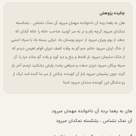
چکیده پژوهش
ﻫﺎﻥ ﺑﻪ ﯾﻐﻤﺎ ﺑﺮﺩﻩ ﺁﻥ ﻧﺎﺧﻮﺍﻧﺪﻩ ﻣﻬﻤﺎﻥ ﻣﯿﺮﻭﺩ ﺁﻥ ﻧﻤﮏ ﻧﺸﻨﺎﺱ ، ﺑﺸﮑﺴﺘﻪ
ﻧﻤﮑﺪﺍﻥ ﻣﯿﺮﻭﺩ ﮔﺮﭼﻪ ﺑﺎﻡ ﻭ ﺩﺭ ﺑﻪ ﺳﺮ ﮐﻮﺑﯿﺪ ﺻﺎﺣﺐ ﺧﺎﻧﻪ ﺭﺍ ﺧﺎﻧﻪ ﺁﺑﺎﺩﺍﻥ ﮐﻪ
ﺟﻐﺪ ﺍﺯ ﺑﻮﻡ ﻭﯾﺮﺍﻥ ﻣﯿﺮﻭﺩ ﺍﺯ ﺣﺮﯾﻢ ﺑﻮﺳﺘﺎﻥ ﺑﺎﺩ ﺧﺰﺍﻧﯽ ﺑﺴﺘﻪ ﺑﺎﺩ ﺑﺎ ﺳﭙﺎﻩ ﺍﺟﻨﺒﯽ
ﺍﺯ ﺧﺎﮎ ﺍﯾﺮﺍﻥ ﻣﯿﺮﻭﺩ ﺧﺎﺗﻢ ﺟﻢ ﮔﻮ ﺑﻪ ﻭﻗﺖ ﺁﺻﻒ ﺩﻭﺭﺍﻥ ﻗﻮﺍﻡ ﺍﻫﺮﻣﻦ ﺩﯾﺪﻡ ﮐﻪ
ﺍﺯ ﻣﻠﮏ ﺳﻠﯿﻤﺎﻥ ﻣﯿﺮﻭﺩ ﺑﺎﺭ ﻗﺤﻂ ﻭ ﺭﻧﺞ ﻭ ﺩﺭﺩ ﺁﻭﺭﺩ ﻭ ﺭﻓﺖ ﮔﻮ ﺑﻤﺎﻧﺪ ﺩﺭﺩ ﺭﺍ، ﮐﺰ
ﺳﯿﻨﻪ ﭘﯿﮑﺎﻥ ﻣﯿﺮﻭﺩ ﺩﯾﺰﯼ ﺳﻔﺖ ﻭ ﺳﯿﺎﻫﯽ ﭘﺸﺖ ﭘﺎﯾﺶ ﺑﺸﮑﻨﯿﺪ ﺗﺮﺳﻢ ﺁﺧﺮ ﺑﺎﺯ
ﮔﺮﺩﺩ ﭼﻮﻥ ﭘﺸﯿﻤﺎﻥ ﻣﯿﺮﻭﺩ ﺷﺮّ ﺁﻥ ﮐﻮﺑﻨﺪﻩ ﭼﮑﺶ ﺍﺯ ﺳﺮ ﻣﺎ ﮐﻨﺪﻩ ﺷﺪ ﻟﯿﮏ ﺍﺯ
ﺭﻭ ﻣﺸﮑﻞ ﺍﯾﻦ ﮐﻮﺑﻨﺪﻩ ﺳﻨﺪﺍﻥ ﻣﯿﺮﻭﺩ استا
ﻫﺎﻥ ﺑﻪ ﯾﻐﻤﺎ ﺑﺮﺩﻩ ﺁﻥ ﻧﺎﺧﻮﺍﻧﺪﻩ ﻣﻬﻤﺎﻥ ﻣﯿﺮﻭﺩ
ﺁﻥ ﻧﻤﮏ ﻧﺸﻨﺎﺱ ، ﺑﺸﮑﺴﺘﻪ ﻧﻤﮑﺪﺍﻥ ﻣﯿﺮﻭﺩ