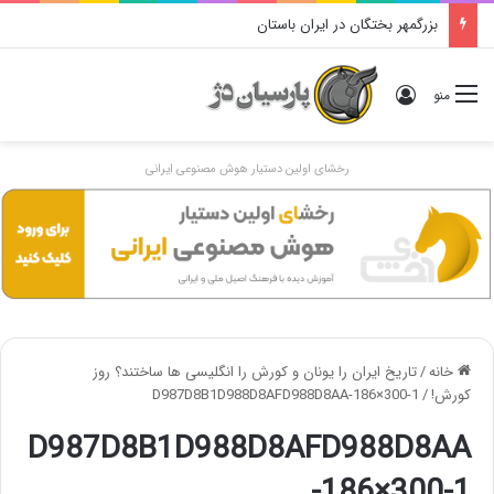
بزرگمهر بختگان در ایران باستان
ورود
منو
رخشای اولین دستیار هوش مصنوعی ایرانی
خانه
/
تاریخ ایران را یونان و کورش را انگلیسی ها ساختند؟ روز
کورش!
/
D987D8B1D988D8AFD988D8AA-186×300-1
D987D8B1D988D8AFD988D8AA
-186×300-1