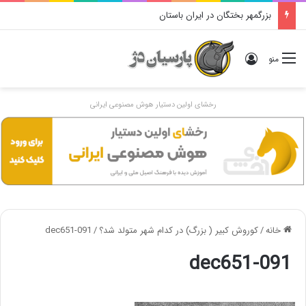
بزرگمهر بختگان در ایران باستان
ورود
منو
رخشای اولین دستیار هوش مصنوعی ایرانی
خانه
/
کوروش کبیر ( بزرگ) در کدام شهر متولد شد؟
/
dec651-091
dec651-091