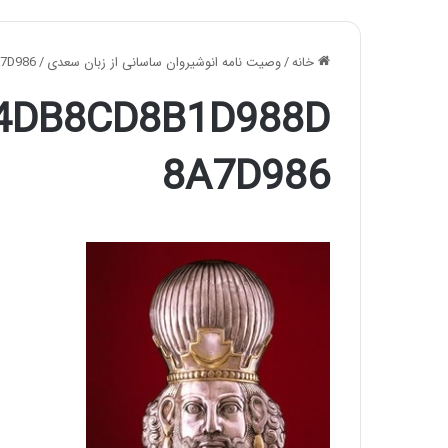
خانه
/
وصیت نامه انوشیروان ساسانی از زبان سعدی
/
7D986
4DB8CD8B1D988D
8A7D986