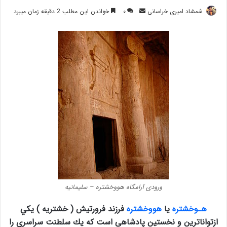
ارسال
شمشاد امیری خراسانی
۰
خواندن این مطلب 2 دقیقه زمان میبرد
ایمیل
ورودی آرامگاه هووخشتره – سلیمانیه
هـوخشتره
یا
هووخشتره
فرزند فرورتيش ( خشتريه ) يكي
ازتواناترين و نخستين پادشاهي است كه يك سلطنت سراسري را