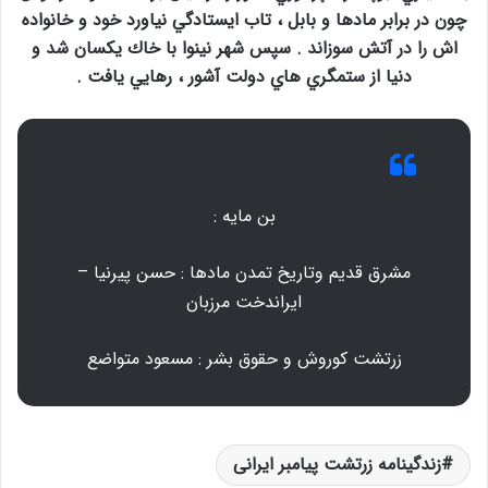
چون در برابر مادها و بابل ، تاب ايستادگي نياورد خود و خانواده
اش را در آتش سوزاند . سپس شهر نينوا با خاك يكسان شد و
دنيا از ستمگري هاي دولت آشور ، رهايي يافت .
بن مايه :
مشرق قديم وتاريخ تمدن مادها : حسن پيرنيا –
ايراندخت مرزبان
زرتشت كوروش و حقوق بشر : مسعود متواضع
زندگینامه زرتشت پیامبر ایرانی