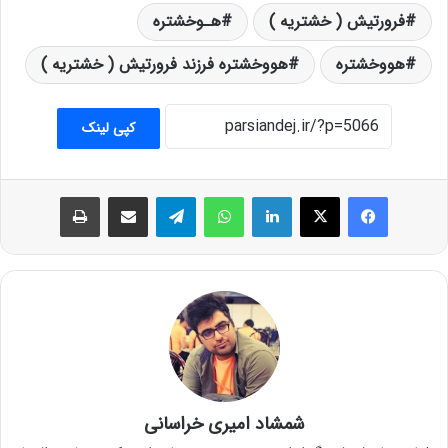
فرورتیش ( خشتریه )
هـوخشتره
هووخشتره
هووخشتره فرزند فرورتیش ( خشتریه )
کپی لینک
فیس بوک
X
لینکدین
واتس آپ
تلگرام
اشتراک گذاری از طریق ایمیل
چاپ
شمشاد امیری خراسانی