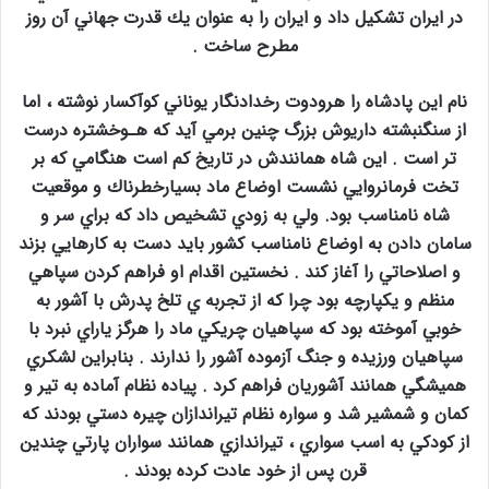
در ايران تشكيل داد و ايران را به عنوان يك قدرت جهاني آن روز
مطرح ساخت .
نام اين پادشاه را هرودوت رخدادنگار يوناني كوآكسار نوشته ، اما
از سنگنبشته داريوش بزرگ چنين برمي آيد كه هـوخشتره درست
تر است . اين شاه همانندش در تاريخ كم است هنگامي كه بر
تخت فرمانروايي نشست اوضاع ماد بسيارخطرناك و موقعيت
شاه نامناسب بود. ولي به زودي تشخيص داد كه براي سر و
سامان دادن به اوضاع نامناسب كشور بايد دست به كارهايي بزند
و اصلاحاتي را آغاز كند . نخستين اقدام او فراهم كردن سپاهي
منظم و يكپارچه بود چرا كه از تجربه ي تلخ پدرش با آشور به
خوبي آموخته بود كه سپاهيان چريكي ماد را هرگز ياراي نبرد با
سپاهيان ورزيده و جنگ آزموده آشور را ندارند . بنابراين لشكري
هميشگي همانند آشوريان فراهم كرد . پياده نظام آماده به تير و
كمان و شمشير شد و سواره نظام تيراندازان چيره دستي بودند كه
از كودكي به اسب سواري ، تيراندازي همانند سواران پارتي چندين
قرن پس از خود عادت كرده بودند .