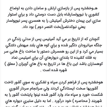
هـوخشتره پس از بازسازي ارتش و سامان دادن به اوضاع
كشوري با نبوپولسارشاه بابل دست دوستي داد و براي استوار
سازي اين پيمان دخترش آميتيش را به همسري پسر نبوپولسار
يعني نبوكدنضر(بخت النصر دوم ) بود داد.
آنچنان كه از تاريخ بر مي آيد آميتيس پس از مدتي زندگي در
جلگه ميانرودان دلگير شده و براي كوه هاي بلند ميهنش دلتنگي
بسيار مي كرد و از اين رو همسرش دستور با ساخت باغ هايي سر
به فلك كشيده تا بلنداي ديوارهاي آن براي اميتيس نماد
كوهساران باشد اين باغ ها در تاريخ به باغ هاي آويزان ( معلق )
شهره شده است .
هوخشتره پس از فراهم كردن سپاه و لشكري به سوي آشور تاخت
آشوريها سخت ايستادگي كردند ولي سرانجام سردار آشوري
شكست خورد و سپاه ماد وارد آشور شده نينوا پايتخت آشور را به
شهربند ( محاصره ) خود درآورد . اما به دليل ستبري ديواره هاي