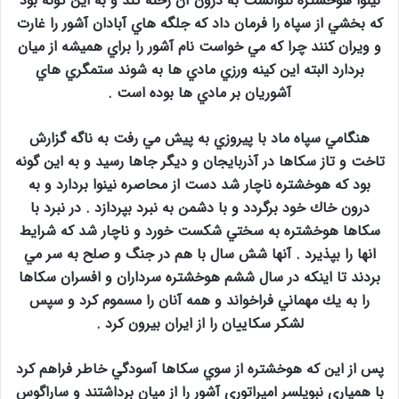
نينوا هوخشتره نتوانست به درون آن رخنه كند و به اين گونه بود
كه بخشي از سپاه را فرمان داد كه جلگه هاي آبادان آشور را غارت
و ويران كنند چرا كه مي خواست نام آشور را براي هميشه از ميان
بردارد البته اين كينه ورزي مادي ها به شوند ستمگري هاي
آشوريان بر مادي ها بوده است .
هنگامي سپاه ماد با پيروزي به پيش مي رفت به ناگه گزارش
تاخت و تاز سكاها در آذربايجان و ديگر جاها رسيد و به اين گونه
بود كه هوخشتره ناچار شد دست از محاصره نينوا بردارد و به
درون خاك خود برگردد و با دشمن به نبرد بپردازد . در نبرد با
سكاها هوخشتره به سختي شكست خورد و ناچار شد كه شرايط
انها را بپذيرد . آنها شش سال با هم در جنگ و صلح به سر مي
بردند تا اينكه در سال ششم هوخشتره سرداران و افسران سكاها
را به يك مهماني فراخواند و همه آنان را مسموم كرد و سپس
لشكر سكاييان را از ايران بيرون كرد .
پس از اين كه هوخشتره از سوي سكاها آسودگي خاطر فراهم كرد
با همياري نبوپلسر امپراتوري آشور را از ميان برداشتند و ساراگوس