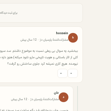
برای ثبت دیدگاه
hossein
h
مشارکت‌کنندهٔ پارسیان دژ · 12 سال پیش
کلی از اثار باستانی و هویت تاریخی مارو نابود میکنه).هنوز
نیومده. هیچ کاری نمیشه کرد جلوی ساختش رو گرفت؟
۰
۰
دان
د
مشارکت‌کنندهٔ پارسیان دژ · 12 سال پیش
حسین جان بدبختانه باید بگم ساخت سد سیوند نه تنها 