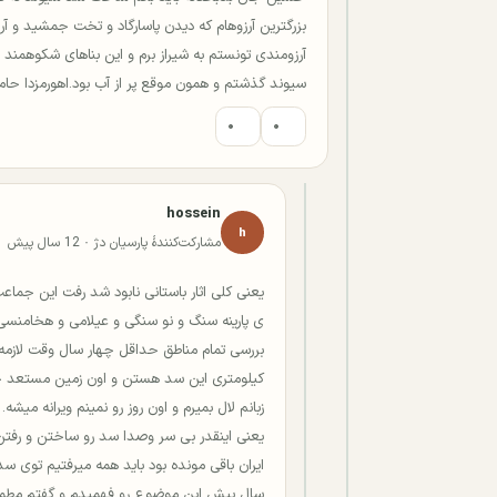
بزرگترین آرزوهام که دیدن پاسارگاد و تخت جمشید و آر
آرزومندی تونستم به شیراز برم و این بناهای شکوهمند رو 
سیوند گذشتم و همون موقع پر از آب بود.اهورمزدا حام
۰
۰
hossein
h
مشارکت‌کنندهٔ پارسیان دژ · 12 سال پیش
یعنی کلی اثار باستانی نابود شد رفت این جماعت 
ی پارینه سنگ و نو سنگی و عیلامی و هخامنسی و 
بررسی تمام مناطق حداقل چهار سال وقت لازمه 
کیلومتری این سد هستن و اون زمین مستعد
زبانم لال بمیرم و اون روز رو نمینم ویرانه می
یعنی اینقدر بی سر وصدا سد رو ساختن و رفتن
ایران باقی مونده بود باید همه میرفتیم توی
سال پیش این موضوع رو فهمیدم و گفتم مطمنا 