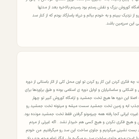
امگاه کوروش بزرگ و نقش رستم بود رسیدم.بالاخره بعد از مدتها
از نزدیک ببینم و به خودم ببالم و درراه پاسارگاد بودم که از کنار سد
ی این سرزمین باشد.
چه فکری کردن این کار رو کردن تو اون محل کلی از اثار باستانی از دوره
اشکانی و ساسانیایان و اوایل دوره ی اسلامی بوده و طبق براوردها برای
اصلا این دوره ها هیچ تخت جمشید و ارامگاه کوروش کبیر تو چهار
 جذب ابه و زمین تخت جمشید سست میشه و میتونه تخت جمشید رو
شه. غیرت ایرانی کجا رفته همه چیزمونو گرفتن فقط تخت جمشید مونده بود.
 و هیچ فکری نکردن و هیچ کسی هم خبردار نشد . اگه غیرتی از مردم
 سد بست نشینی میکردیم و جلوی ساخت این سد رو میگرفتیم. من خودم
غیرت مردم جلوی ساخت سد رو میگیره ولی انگار تمام مردم حزب باد