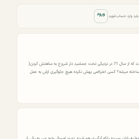
ورود
 باید وارد حساب شوید.
ببخشید یه سوال بی ربطی نسبت به موضوع داشتم. سد سیوند که از سال 71 در نزدیکی تخت جمشید دار شروع به ساهتش کردن(
 داره ساخته میشه؟ کسی اعتراضی بهش نکرده هیچ جلوگیری ازش به عمل
به پایان رسیده بلکه آبگیری هم شده. نوروز امسال خود من به یکی از