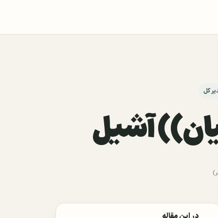
یر کل
یان)) آشیل
در این مقاله