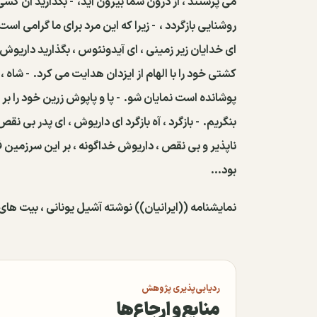
می پرستند ، از درون شما بیرون آید،
- بگذارید آن کسی
روشنایی بازگردد ،
- زیرا که این مرد برای ما گرامی است 
ای خدایان زیر زمینی ، ای آیدونئوس ، بگذارید داریوش 
کشتی خود را با الهام از ایزدان هدایت می کرد.
- شاه ، 
پوشانده است نمایان شو.
- پا و پاپوش زرین خود را بر 
بنگریم.
- بازگرد ، آه بازگرد ای داریوش ، ای پدر بی نقص
ناپذیر و بی نقص ، داریوش خداگونه ، بر این سرزمین فر
بود...
نمایشنامه ((ایرانیان)) نوشته آشیل یونانی ، بیت های 630 تا 670 و 850 تا 65
ردیابی‌پذیری پژوهش
منابع و ارجاع‌ها