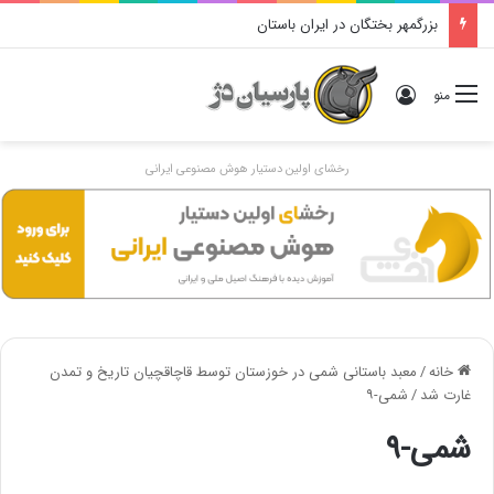
بزرگمهر بختگان در ایران باستان
ورود
منو
رخشای اولین دستیار هوش مصنوعی ایرانی
خانه
/
معبد باستانی شمی در خوزستان توسط قاچاقچیان تاریخ و تمدن
غارت شد
/
شمی-۹
شمی-۹