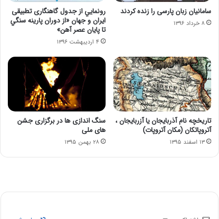
سامانیان زبان پارسی را زنده كردند
رونمايي از جدول گاهنگاری تطبيقی
ايران و جهان «از دوران پارينه سنگي
۸ خرداد ۱۳۹۶
تا پايان عصر آهن»
۴ اردیبهشت ۱۳۹۶
تاریخچه نام آذربایجان یا آزربایجان ،
سنگ اندازی ها در برگزاری جشن
آتروپاتکان (مکان آتروپات)
های ملی
۱۳ اسفند ۱۳۹۵
۲۸ بهمن ۱۳۹۵