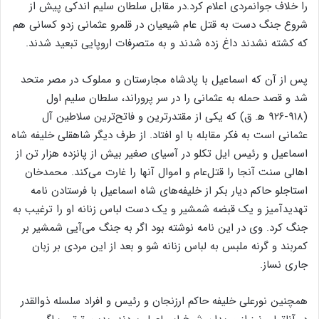
را خلاف جوانمردی اعلام کرد.در مقابل سلطان سلیم اندکی پیش از
شروع جنگ دست به قتل عام شیعیان در قلمرو عثمانی زدو کسانی هم
که کشته نشدند داغ زده شدند و به متصرفات اروپایی تبعید شدند.
پس از آن که اسماعیل با پادشاه مجارستان و مملوک در مصر متحد
شد و قصد حمله به عثمانی را در سر پروراند، سلطان سلیم اول
(۹۱۸-۹۲۶ ه‍. ق) که یکی از مقتدرترین و فاتح‌ترین سلاطین آل
عثمانی است به فکر مقابله با او افتاد. از طرف دیگر شاهقلی خلیفه شاه
اسماعیل و رئیس ایل تکلو در آسیای صغیر بیش از پانزده هزار تن از
اهالی سنت آنجا را قتل‌عام و اموال آنها را غارت می‌کند. محمدخان
استاجلو حاکم دیار بکر از خلیفه‌های شاه اسماعیل با فرستادن نامه
تهدیدآمیز و یک قبضه شمشیر و یک دست لباس زنانه او را ترغیب به
جنگ کرد. وی در این نامه نوشته بود اگر به جنگ می‌آیی شمشیر بر
کمربند و گرنه ملبس به لباس زنانه شو و بعد از این مردی بر زبان
جاری نساز.
همچنین نورعلی خلیفه حاکم ارزنجان و رئیس و افراد سلسله ذوالقدر