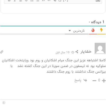
1
دیدگاه -
تازه‌ترین
خشایار
10 سال قبل
کاملا اشتباهه عزیز این جنگ میام اشکانیان و روم بود وپایتخت اشکانیان
سلوکیه بود نه تیسفون در ضمن سورنا در این جنگ کشته نشد با
بیزانس جنگ نداشتند با روم جنگ داشتند
پاسخ
0