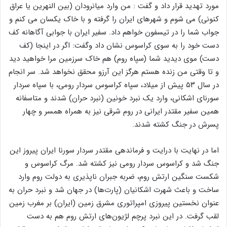
مورد تهدید قرار داد و گفت : من وارد میانرودان (بین النهرین یا عراق
کنونی) می شوم و شهرهای ایران را گرفته و با خاک یکسان می کنم و
جواب شما را در تیسفون خواهم داد. سفیر ایران با جوابی آگاهانه کف
دست خود را به سوی کراسوس نشان داد وگفت: اگر در اینجا (کف
دست) موی دیدید شما (سپاه روم) هم خاک سرزمین مرا خواهید دید
و تا وقتی من زنده هستم هرگز این آرزو محقق نخواهد شد. سر انجام
در سال ۵۳ پیش از میلاد، سپاه کراسوس سردار رومی، با سپاه سردار
سورنای اشکانی، وارد یک نبرد خونین (نبرد حران) شدند و متاسفانه
همین سفیر مقتدر ایرانی در روم شرقی نیز به همراه همسر و چهار
پسرش در جنگ کشته شدند.
اما در نهایت با درایت و فرماندهی مقتدر سردار سورنا ایران پیروز این
جنگ شد و کراسوس سردار رومی نیز کشته شد. مرگ کراسوس و
شکست سنگین ارتش روم، ضربه جبران ناپذیری به دولت روم وارد
ساخت و باعث شهرت اشکانیان (پارت‌ها) در جهان شد و نبرد حران به
عنوان نخستین پیروزی امپراتوری مشرق زمین (ایران) بر مغرب زمین
لقب گرفت. در این نبرد پرچم لژیون‌های ارتش روم هم به دست