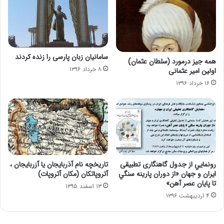
سامانیان زبان پارسی را زنده كردند
همه جیز درمورد (سلطان عثمان)
۸ خرداد ۱۳۹۶
اولین امیر عثمانی
۱۶ خرداد ۱۳۹۶
رونمايي از جدول گاهنگاری تطبيقی
تاریخچه نام آذربایجان یا آزربایجان ،
ايران و جهان «از دوران پارينه سنگي
آتروپاتکان (مکان آتروپات)
تا پايان عصر آهن»
۱۳ اسفند ۱۳۹۵
۴ اردیبهشت ۱۳۹۶