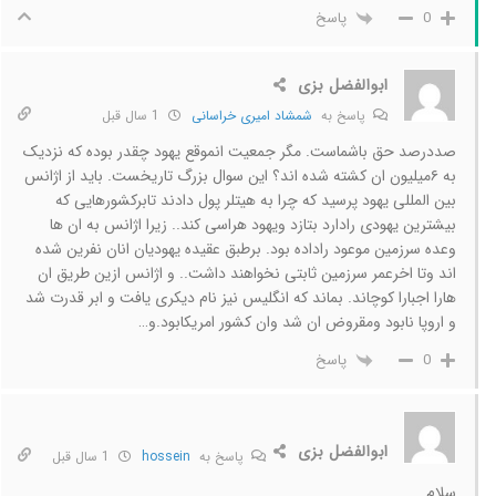
پاسخ
0
ابوالفضل بزی
پاسخ به
شمشاد امیری خراسانی
1 سال قبل
صددرصد حق باشماست. مگر جمعیت انموقع یهود چقدر بوده که نزدیک
به ۶میلیون ان کشته شده اند؟ این سوال بزرگ تاریخست. باید از اژانس
بین المللی یهود پرسید که چرا به هیتلر پول دادند تابرکشورهایی که
بیشترین یهودی رادارد بتازد ویهود هراسی کند.. زیرا اژانس به ان ها
وعده سرزمین موعود راداده بود. برطبق عقیده یهودیان انان نفرین شده
اند وتا اخرعمر سرزمین ثابتی نخواهند داشت.. و اژانس ازین طریق ان
هارا اجبارا کوچاند. بماند که انگلیس نیز نام دیکری یافت و ابر قدرت شد
و اروپا نابود ومقروض ان شد وان کشور امریکابود.و…
پاسخ
0
ابوالفضل بزی
پاسخ به
hossein
1 سال قبل
سلام