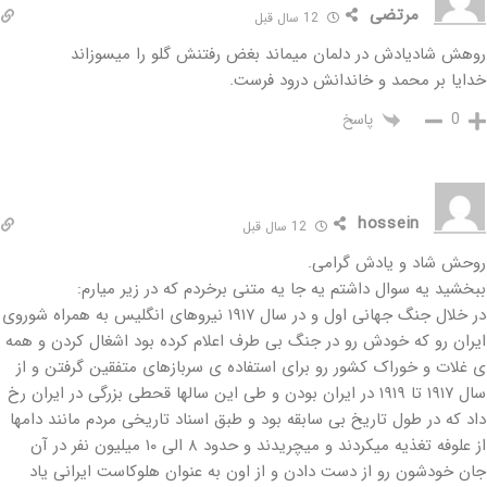
مرتضی
12 سال قبل
روهش شادیادش در دلمان میماند بغض رفتنش گلو را میسوزاند
خدایا بر محمد و خاندانش درود فرست.
پاسخ
0
hossein
12 سال قبل
روحش شاد و یادش گرامی.
ببخشید یه سوال داشتم یه جا یه متنی برخردم که در زیر میارم:
در خلال جنگ جهانی اول و در سال ۱۹۱۷ نیروهای انگلیس به همراه شوروی
ایران رو که خودش رو در جنگ بی طرف اعلام کرده بود اشغال کردن و همه
ی غلات و خوراک کشور رو برای استفاده ی سربازهای متفقین گرفتن و از
سال ۱۹۱۷ تا ۱۹۱۹ در ایران بودن و طی این سالها قحطی بزرگی در ایران رخ
داد که در طول تاریخ بی سابقه بود و طبق اسناد تاریخی مردم مانند دامها
از علوفه تغذیه میکردند و میچریدند و حدود ۸ الی ۱۰ میلیون نفر در آن
جان خودشون رو از دست دادن و از اون به عنوان هلوکاست ایرانی یاد