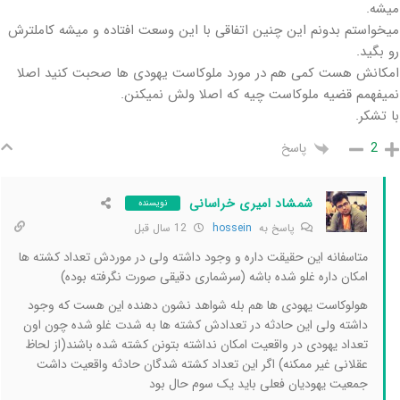
میشه.
میخواستم بدونم این چنین اتفاقی با این وسعت افتاده و میشه کاملترش
رو بگید.
امکانش هست کمی هم در مورد ملوکاست یهودی ها صحبت کنید اصلا
نمیفهمم قضیه ملوکاست چیه که اصلا ولش نمیکنن.
با تشکر.
پاسخ
2
شمشاد امیری خراسانی
نویسنده
پاسخ به
hossein
12 سال قبل
متاسفانه این حقیقت داره و وجود داشته ولی در موردش تعداد کشته ها
امکان داره غلو شده باشه (سرشماری دقیقی صورت نگرفته بوده)
هولوکاست یهودی ها هم بله شواهد نشون دهنده این هست که وجود
داشته ولی این حادثه در تعدادش کشته ها به شدت غلو شده چون اون
تعداد یهودی در واقعیت امکان نداشته بتونن کشته شده باشند(از لحاظ
عقلانی غیر ممکنه) اگر این تعداد کشته شدگان حادثه واقعیت داشت
جمعیت یهودیان فعلی باید یک سوم حال بود