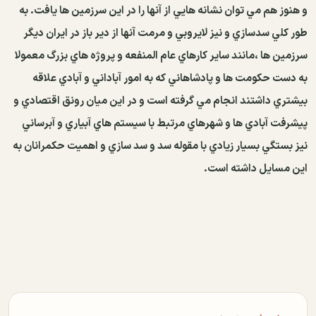
و هنوز هم مي توان نشانه هايي از آنها را در اين سرزمين ها يافت. به
طور كلي سدسازي و نيز لايروبي و مرمت آنها از دير باز در ايران ديگر
سرزمين ها ،‌مانند ساير كارهاي عام المنفعه و پروژه هاي بزرگ معمولا
به دست حكومت ها و پادشاهاني كه به امور آباداني و آبادي علاقه
بيشتري داشتند انجام مي گرفته است و در اين ميان رونق اقتصادي و
پيشرفت آبادي ها و شهرهاي مرتبط با سيستم هاي آبياري و آبرساني
نيز بستگي بسيار زيادي با مقوله سد و سد سازي و اهميت حكمرانان به
اين مسايل داشته است.