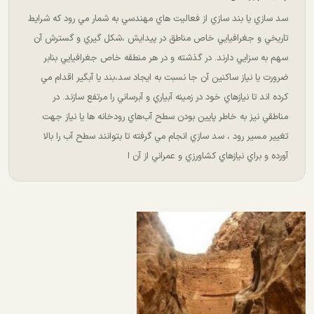
سد سازي يا بند سازي از فعاليت هاي مهندسي به شمار مي رود كه شرايط
تاريخي و جغرافيايي خاص مناطق در پيدايش ،‌شكل گيري و گسترش آن
سهم به سزايي دارند. در گذشته و در هر منطقه خاص جغرافيايي بنابر
ضرورت يا نياز ساكنين آن جا نسبت به ايجاد سد،‌بند يا آبگير اقدام مي
كرده اند تا نيازهاي خود در زمينه آبياري و آبرساني را مرتفع سازند. در
مناطقي نيز به خاطر پايين بودن سطح آب‌هاي رودخانه ها يا نياز جهت
تغيير مسير رود ، سد سازي انجام مي گرفته تا بتوانند سطح آب را بالا
آورده و براي نيازهاي كشاورزي و عمراني از آن ا