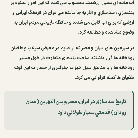
آب ماده اي بسيار ارزشمند محسوب مي شده كه اين امر را علاوه بر
بندسازي ، سد سازي و آثار به جا مانده مي توان در فرهنگ ايراني و
ارزشي كه براي آب قايل مي شدند و حافظه تاريخي مردم ايران به
وضوح مشاهده و مطالعه كرد.
در سرزمين هاي ايران و مصر كه از قديم در معرض سيلاب و طغيان
رودخانه ها قرار داشتند‌،ساخت بندهاي متفاوت در طول مسير
رودخانه ها و يا مناطق سيل خيز به جلوگيري از خسارات اين گونه
طغيان ها كمك فراواني مي كرد.
تاريخ سد سازي در ايران‌،مصر و بين النهرين ( ميان
رودان) قدمتي بسيار طولاني دارد