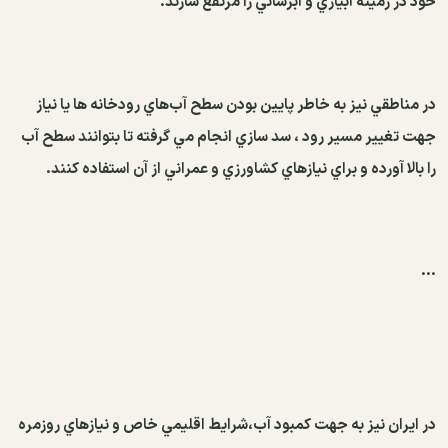
خود در زمينه آبياري و آبرساني را مرتفع سازند.
در مناطقي نيز به خاطر پايين بودن سطح آب‌هاي رودخانه ها يا نياز
جهت تغيير مسير رود ، سد سازي انجام مي گرفته تا بتوانند سطح آب
را بالا آورده و براي نيازهاي كشاورزي و عمراني از آن استفاده كنند
.
...
در ايران نيز به جهت كمبود آب،‌شرايط اقليمي خاص و نيازهاي روزمره