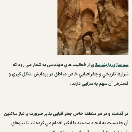
سد سازي يا بند سازي
از فعاليت هاي مهندسي به شمار مي رود كه
شرايط تاريخي و جغرافيايي خاص مناطق در پيدايش ،‌شكل گيري و
گسترش آن سهم به سزايي دارند.
در گذشته و در هر منطقه خاص جغرافيايي بنابر ضرورت يا نياز ساكنين
آن جا نسبت به ايجاد سد،‌بند يا آبگير اقدام مي كرده اند تا نيازهاي