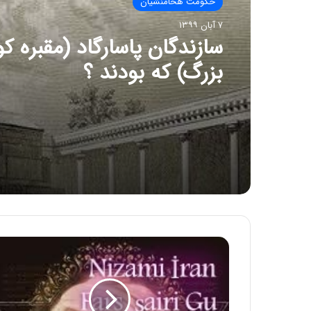
حکومت هخامنشیان
۷ آبان ۱۳۹۹
سازندگان پاسارگاد (مقبره 
بزرگ) که بودند ؟