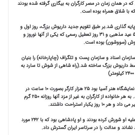
که در همان زمان در مصر کارگران به بیگاری گرفته شده بودند
ه با شلاق همراه بوده است.
 داریوش بزرگ پایه گذاری شد.بر طبق تقویم جدید داریوش بزرگ، روز اول و
پانزدهم هر ماه تعطیل بود و در طول سال دارای ۵ عید مذهبی و ۳۱ روز تعطیل رسمی که یکی از آنها نوروز و
ش (سووشون) بوده است.
، سازمان اسناد و سازمان پست و تلگراف (چاپارخانه) را بنیان
وسط داریوش بزرگ ساخته شد.(راه شاهی از شوش تا سارد به
ر)
6.داریوش بزرگ برای ساخت کاخ پرسپولیس که نمایشگاه هنر آسیا بود ۲۵ هزار کارگر بصورت ۱۰ ساعت در
تابستان و ۸ ساعت در زمستان به کار گماشته بود. به هر خانواده از کارگران به غیر از مزد آنها روزانه ۲۵۰ گرم
 یکبار استراحت داشتند.
7. در طول سلطنت داریوش بزرگ ۲۴۲ حکمران بر علیه او شورش کرده بودند و او پادشاهی بود که با ۲۴۲ مورد
نشاند و عدالت را در سرتاسر ایران گسترش داد.