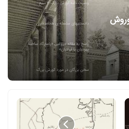
وصیت نامه کورش بزرگ + منبع
کوروش
دانستنیهای سلسله ی هخامنشیان
پاسخ به مقاله دروغین «پاسارگاد ساختهٔ
یهودیان یا ایرانیان»
سخن بزرگان در مورد کورش بزرگ
آتش در ایران و عهد هخامنشيان
زندگی نامه و خدمات داریوش بزرگ