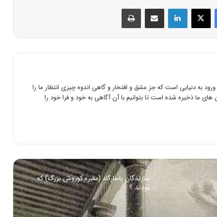
فیس بوک
X
لینکدین
اشتراک گذاری از طریق ایمیل
چاپ
زندگی نامه و خدمات داریوش بزرگ
حقوق زنان سه برابر مردان در زمان هخامنشی
رود به دنیایی است که جز عشق و افتخار و گاهی اندوه چیزی انتظار ما را
های ما ذخیره شده است تا بتوانیم با آن آگاهی به خود و فرا خود را
نگاهی بر اسطوره های ایران زمین
نقد و بررسی سریال alexanser : the
making of a god – تریلر زیرنویس فارسی
سازندگان پاسارگاد (مقبره کوروش بزرگ) که
بودند ؟