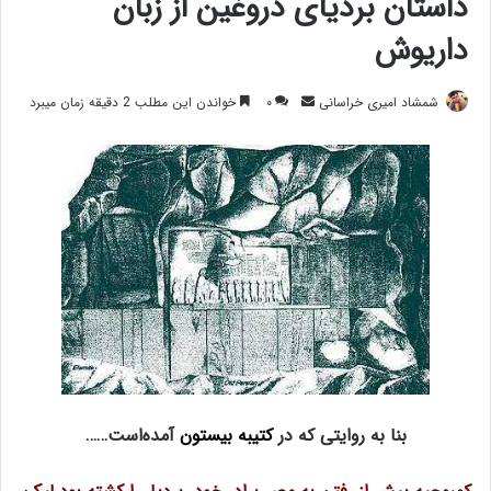
داستان بردیای دروغین از زبان
داریوش
ارسال
شمشاد امیری خراسانی
۰
خواندن این مطلب 2 دقیقه زمان میبرد
ایمیل
بنا به روایتی که در
کتیبه بیستون
آمده‌است……