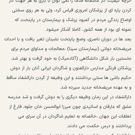
اگرچه کیفیت کار عاشقانه قدما را نمی توان با باری به هر جهت کار
کردن پاره ای از پزشکان امروزی قیاس کرد، ولی به هر روی سختی
اوضاع زندگی مردم در کمبود پزشک و بیمارستان در پایتخت که
نمونه ای بود از همه کشور، کاملا آشکار میشود.
بعد ها در دوران ناصری، وضع پایتخت نشینان تغیر یافت و با احداث
مریضخانه دولتی (بیمارستان سینا) ،معالجات و مداوای مردم برای
نخستین بار شکل دانشگاهی (آکادمیک) به خود گرفت و بهتر شد.
پزشکان فرنگی مدارس دارالفنون و شاگردان ایرانی آنان بار از دوش
حکیم باشی ها سنتی برداشتند و این وظیفه از گردن دارالشفاء ساقط
و به عهده مریضخانه جدید سپرده شد.
دارالشفاء در این زمان وظیفه دیگری را به دوش گرفت و شد مدرسه
عشق که عارفان و اساتیدی چون میرزا ابوالحسن خان جلوه، فارغ از
تعلقات این جهان ،خالصانه به تعلیم شاگردان در آن سرای می
پرداختند و درس حکمت می دادند.