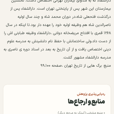
دارالشفاء که به مداوای بیماران تهرانی اختصاص داشت، نخستین
بیمارستان این شهر پس از پایتختی تهران است. دارالشفاء پس از
درگذشت فتحعلی شاه،در دوران محمد شاه و چند سال اولیه
ناصرالدین شاه هم وظیفه اولیه خود را عهده دار بود.تا اینکه در سال
۱۲۶۸ قمری با افتتاح مریضخانه دولتی ،دارالشفاء وظیفه طبابتی اش را
از دست داد،ولی ساختمانش با حفظ نام دلنشینش به مدرسه علوم
دینی اختصاص یافت و از آن تاریخ به بعد در اسناد دوره ی ناصری به
مدرسه دارالشفاء مشهور گشت.
منبع: برگ هایی از تاریخ تهران ،صفحه ۹۹،۱۰۰
ردیابی‌پذیری پژوهش
منابع و ارجاع‌ها
۰ منبع منتخب (لینک به مرجع دیگر)