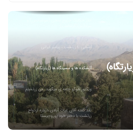
اندر حکایت خروج منجی (سوشیانس) و
سردارش(گرشاسب)
آشنایی با زرتشت ، پیامبر ایرانی
ارتگاه)
آتشکده ها و مسیتگاه ها (زیارتگاه)
ویکتور هوگو چامه ی میگوید: من زرتشتم
نقد گفته آقای غیاث آبادی درباره ازدواج
زرتشت با دختر خود پوروچیستا