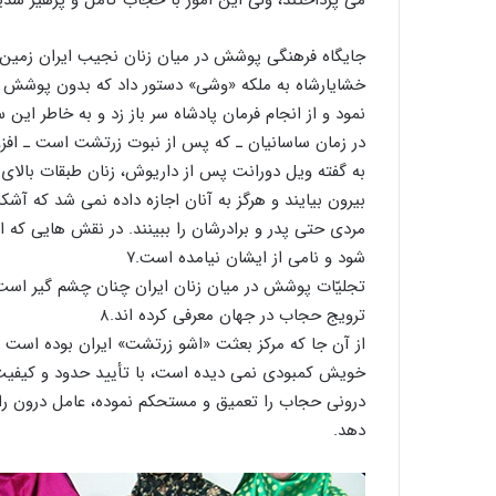
جایگاه فرهنگی پوشش در میان زنان نجیب ایران زمین 
خشایارشاه به ملکه «وشی» دستور داد که بدون پوشش به بز
نمود و از انجام فرمان پادشاه سر باز زد و به خاطر این س
در زمان ساسانیان ـ که پس از نبوت زرتشت است ـ افز
به گفته ویل دورانت پس از داریوش، زنان طبقات بالای ا
بیرون بیایند و هرگز به آنان اجازه داده نمی شد که آشک
مردی حتی پدر و برادرشان را ببینند. در نقش هایی که 
شود و نامی از ایشان نیامده است.۷
تجلیّات پوشش در میان زنان ایران چنان چشم گیر است ک
ترویج حجاب در جهان معرفی کرده اند.۸
از آن جا که مرکز بعثت «اشو زرتشت» ایران بوده است
خویش کمبودی نمی دیده است، با تأیید حدود و کیفیت 
درونی حجاب را تعمیق و مستحکم نموده، عامل درون را 
دهد.