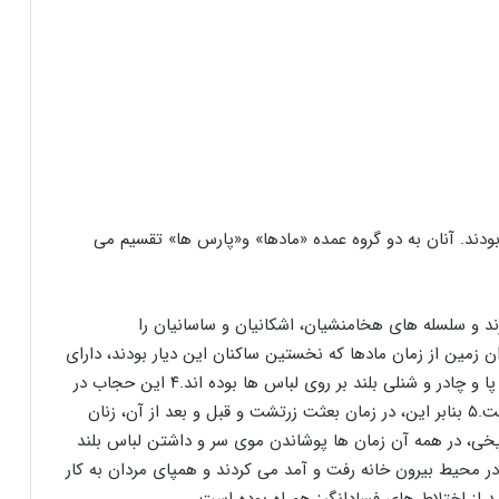
ودند. آنان به دو گروه عمده «مادها» و«پارس ها» تقسیم می
رند و سلسله های هخامنشیان، اشکانیان و ساسانیان را
 زمین از زمان مادها که نخستین ساکنان این دیار بودند، دارای
حجاب کاملی، شامل پیراهن بلند چین دار، شلوار تا مچ پا و چادر و شنلی بلند بر روی لباس ها بوده اند.۴ این حجاب در
دوران سلسله های مختلف پارس ها نیز معمول بوده است.۵ بنابر این، در زمان بعثت زرتشت و قبل و بعد از آن، زنان
تاریخی، در همه آن زمان ها پوشاندن موی سر و داشتن لباس بلند
 در محیط بیرون خانه رفت و آمد می کردند و همپای مردان به کار
د از اختلاط های فسادانگیز همراه بوده است.