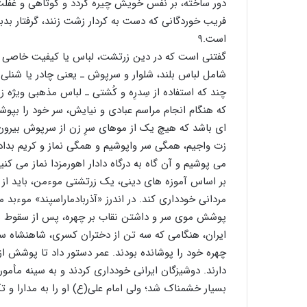
دور ساخته، بر نفس خویش چیره گردد و کوتاهی و غفلت 
فریب خوردگانی که دست به کردار زشت زنند، گرفتار بد
است.۹
گفتنی است که در دین زرتشت، لباس یا کیفیت خاصی ب
شامل لباس بلند، شلوار و سرپوش ـ یعنی چادر یا شنلی ب
که هنگام انجام مراسم عبادی و نیایش، سر خود را بپوشا
ای باشد که هیچ یک از موهای سرِ زن از سرپوش بیرون 
می پوشیم و آن گاه به درگاه دادار اهورمزدا نماز می کنی
بر اساس آموزه های دینی، یک زرتشتی موءمن، باید از ن
مردانی خودداری کند. در اندرز «آذربادماراسپند» موءبد 
پوشش موی سر و داشتن نقاب بر چهره، پس از سقوط ساسا
ایران، هنگامی که سه تن از دختران کسری، شاهنشاه ساسا
چهره خود را پوشانده بودند. عمر دستور داد تا پوشش از
دارند. دوشیزگان ایرانی خودداری کردند و به سینه مأمور
بسیار خشمناک شد؛ ولی امام علی(ع) او را به مدارا و تک