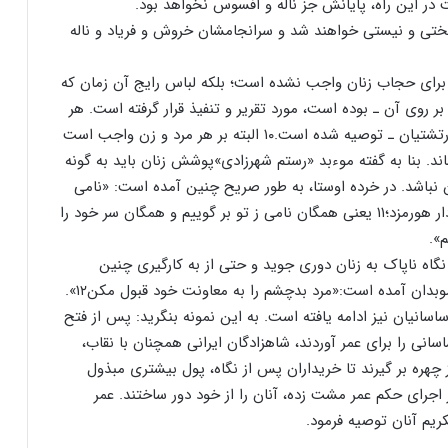
در این راه، پایانش جز ناله و افسوس نخواهد بود.
بختی و نیستی خواهند شد و سرانجامشان خروش و فریاد و ناله
رای حجاب زنان واجب نشده است؛ بلکه لباس رایج آن زمان که
ر روی آن ـ بوده است، مورد تقریر و تنفیذ قرار گرفته است. هر
چند که استفاده از سِدرِه و کُشتی ـ لباس مذهبی ویژه زرتشتیان ـ توصیه شده است.۱۰ البته بر هر مرد و زن واجب است
ند. بنا به گفته موءبد «رستم شهرزادی»پوشش زنان باید به گونه
نباشد. در خرده اوستا، به طور صریح چنین آمده است: «نامی
زت واجیم، همگی سر واپوشیم و همگی نماز و کریم بدادار هورمزد؛۱۱ یعنی همگان نامی ز تو بر گوییم و همگان سر خود را
م».
گاه ناپاک به زنان دوری جوید و حتی از به کارگیری چنین
موبدان آمده است:«مرد بدچشم را به معاونت خود قبول مکن۱۲».
نیان نیز ادامه یافته است. به این نمونه بنگرید: پس از فتح
نی را برای عمر آوردند، شاهزادگان ایرانی همچنان با نقاب،
 چهره بر گیرند تا خریداران پس از نگاه، پول بیشتری مبذول
 اجرای حکم عمر مشت زده، آنان را از خود دور ساختند. عمر
ریم آنان توصیه فرمود.