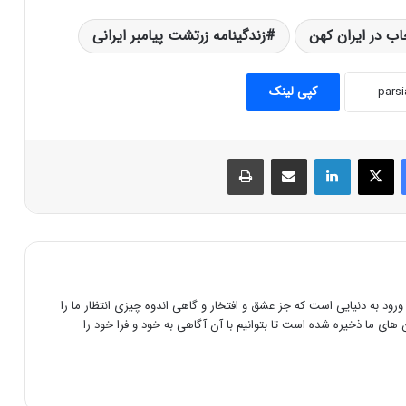
ب در ایران کهن
زندگینامه زرتشت پیامبر ایرانی
کپی لینک
فیس بوک
X
لینکدین
اشتراک گذاری از طریق ایمیل
چاپ
مقام زن در اوستا
تمدن، دین و زبان مادی (ماد)
رود به دنیایی است که جز عشق و افتخار و گاهی اندوه چیزی انتظار ما را
فروهر (فر کیانی و فر ایرانی)
های ما ذخیره شده است تا بتوانیم با آن آگاهی به خود و فرا خود را
سوشیانس(منجی آخر الزمان از منظر دین
زرتشت)