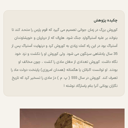
چکیده پژوهش
کوروش بزرگ در زمان جوانی تصمیم می گیرد كه قوم پارس را متحد كند تا
بتواند بر علیه آستیاگوارد جنگ شود. هارپاك كه از درباریان و خویشاوندان
آستیاگ بود در این راه كمك زیادی به كوروش كرد و درنهایت آستیاگ پس از
35 سال پادشاهی سرنگون می شود. ولی كوروش او را نكشت و نزد خود
نگاه داشت. كوروش تعدادی از مغان مادی را كشت ، چون مخالف او
بودند. او توانست اكباتان یا هگمتانه (همدان امروزی) پایتخت دولت ماد را
تصرف كند. كوروش در سال 555 ( پ. م ) دژ مادی را تسخیر كرد كه تاریخ
نگاران یونانی آنرا بنام پاسارگاد نوشته ا