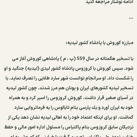
ادامه نوشتار مراجعه کنید
...
مبارزه كوروش با پادشاه كشور لیدیه:
با تسخیر هگمتانه در سال 559 (پ . م ) پادشاهی كوروش آغاز می
شود. سپس كوروش با كروزوس پادشاه كشور لیدی (لیدیه) جنگید و او
را شكست داد. او سرانجام توانست شهر سارد طلایی را تصرف نماید. با
تسخیر لیدیه كشورهای ایران و یونان هم مرز شدند. چون كشور لیدیه
در آسیای صغیر قرار داشت. كوروش كروزوس را اسیر كرد و به همراه
خود به ایران آورد و یك پارسی بنام تابالوس را به فرمانروایی سارد
گماشت. او برای اینكه اعتماد خود را به اهالی لیدیه نشان دهد یكی از
نزدیكان سابق كروزوس بنام پاكتیاس را مسئول اداره امور مالی و حفظ