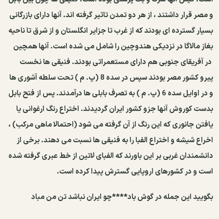
و مصر قرار داشتند ، از هر دو تمدن تاثیر گرفته اند. آنها دارای بازرگانی
بسیار گسترده ای بودند كه از غرب تا جزایر انگلستان و از شرق تا ناحیه
بغاز مالاگا در نزدیكی هندوچین را شامل می شده است. آنها همچین
در آفریقای جنوبی هم دارای مستعمراتی بودند. فنیقی ها نخست
پیرو كشور مصر بودند سپس در سده 8 (پ. م ) تحت سلطه آشوری ها
و در اوایل سده 6 (پ. م ) به تصرف بابلی ها درآمدند. پس از فتح بابل
بدست كوروش آنها جزو كشور ایران گردیدند. اختراع رنگ ارغوانی یا
یافتن جانوری كه این رنگ از آن گرفته می شود (احتمالا ماهی مركب) ،
اخراع شیشه و اختراع الفبا را به فنیقی ها نسبت می دهند. برخی از
دانشمندان غربی بر این باورند كه الفبای لاتین از خط عبری گرفته شده
است و در كشورهای اروپایی گسترش پیدا كرده است.
بگویید این جمله در گوش باد****چو ایران نباشد تن من مباد