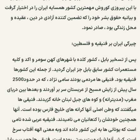
با این پیروزی كوروش مهمترین كشور همسایه ایران را در اختیار گرفت
و بیانیه حقوق بشر خود را كه تضمین كننده آزادی در دین ، عقیده و
محل زندگی بود ، صادر نمود.
چیرگی ایران بر فنیقیه و فلسطین:
پس از تسخیر بابل ، كشور كلده با شهرهای كهن سومر و اكد و كلیه
مستعمرات كشور سابق بابل جز ایران گردید. از جمله این كشورها
فنیقیه بود. فنیقی ها مردمی بودند سامی نژاد ، كه در حدود2500
سال پیش از زایش مسیح از عربستان سر بر آوردند و بعدها بین دریای
مغرب (مدیترانه) و كوه های جبل لبنان خانه گزیدند. فنیقی ها
میگفتند كه وطن اصلی آنها كرانه های خلیج فارس بوده است. آنها
همچنین خودشان را كنعانیان می نامیدند. فنیقیه عربی شده نامی
است كه یونانی ها به این كشور داده اند وبه معنی الهه آفتاب سرخ
است. كیش آنها شرك و بت پرستی بوده است. فنیقی ها چون بین بابل