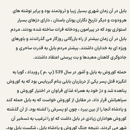
بابل در آن زمان شهری بسیار زیبا و ثروتمند بود و برابر نوشته های
هرودوت و دیگر تاریخ نگاران یونان باستان ، دارای دژهای بسیار
استواری بود كه در پیرامون رودخانه فرات ساخته شده بودند. مردم
بابل در آن زمان بیشتر از راه بازرگانی روزگار می گذراندند و باورهای
ویژه ای به خدایان داشتند. بیشتر مردم بابل به قدرت ساحری و
جادوگری كاهنان معبدها و بت پرستی اعتقاد داشتند.
حمله كوروش به بابل و آشور در سال 539 (پ .م ) رویداد ، گویا به
انگیزه قتل پسر یكی از درباریان بابلی بنام گبربایس بود كه به كوروش
پناهده شد و دژ خود به همراه غذای فراوان در اختیار كوروش و
سپاهیانش قرار داد. در مقابل از كوروش خواست كه به بابل حمله كند
و پادشاه آنجا را از بین ببرد ، چون او پسرش را كشته بود. از آن گذشته
كوروش هواداران زیادی در بابل داشت كه او را ترغیب به تسخیر آن
شهر می كردند. نتیجه جنگ كوروش و پادشاه بابل ، شكست بابل بود.