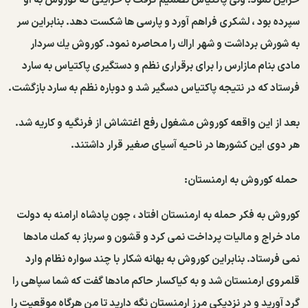
خزاین نمود. ولی پاكتیاس تصمیم گرفت با خراینی كه كوروش به او
سپرده بود ، لشكری فراهم آورد و پارسی ها شكست دهد. بنابراین سر
به شورش برداشت و شهر اراك را محاصره نمود. كوروش یك سردار
مادی بنام مازارس را برای برقراری نظم و دستگیری پاكتیاس به سارد
فرستاد كه در نتیجه پاكتیاس دسگیر شد و دوباره نظم به سارد بازگشت.
بعد از این واقعه كوروش مشغول رفع اغتشاش از فرنگیه و كاریه شد.
هر دوی این كشورها در ناحیه آسیای صغیر قرار داشتند.
حمله كوروش به ارمنستان:
كوروش به فكر حمله به ارمنستان افتاد ، چون پادشاه ارامنه به دولت
ماد خراج و مالیات پرداخت نمی كرد و قشون و سرباز به كمك مادها
نمی فرستاد. بنابراین كوروش به بهانه شكار با چند سواره نظام وارد
قلمروی ارمنستان شد و به كیاكسار حاكم مادها گفت كه شما سپاهی را
گرد آورید و در نزدیكی مرز ارمنستان نگه دارید تا من هرگاه موقعیت را