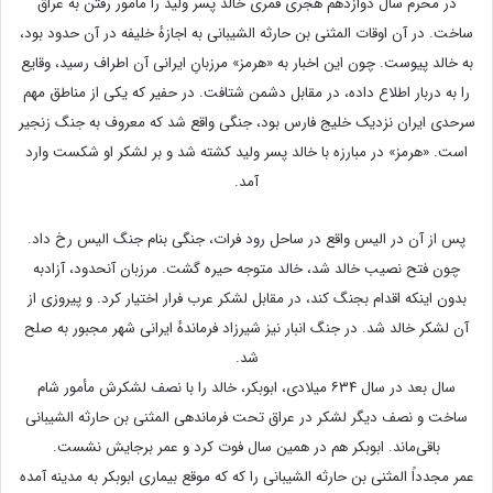
در محرم سال دوازدهم هجری قمری خالد پسر ولید را مأمور رفتن به عراق
ساخت. در آن اوقات المثنی بن حارثه الشیبانی به اجازهٔ خلیفه در آن حدود بود،
به خالد پیوست. چون این اخبار به «هرمز» مرزبانِ ایرانی آن اطراف رسید، وقایع
را به دربار اطلاع داده، در مقابل دشمن شتافت. در حفیر که یکی از مناطق مهم
سرحدی ایران نزدیک خلیج فارس بود، جنگی واقع شد که معروف به جنگ زنجیر
است. «هرمز» در مبارزه با خالد پسر ولید کشته شد و بر لشکر او شکست وارد
آمد.
پس از آن در الیس واقع در ساحل رود فرات، جنگی بنام جنگ الیس رخ داد.
چون فتح نصیب خالد شد، خالد متوجه حیره گشت. مرزبان آنحدود، آزادبه
بدون اینکه اقدام بجنگ کند، در مقابل لشکر عرب فرار اختیار کرد. و پیروزی از
آن لشکر خالد شد. در جنگ انبار نیز شیرزاد فرماندهٔ ایرانی شهر مجبور به صلح
شد.
سال بعد در سال ۶۳۴ میلادی، ابوبکر، خالد را با نصف لشکرش مأمور شام
ساخت و نصف دیگر لشکر در عراق تحت فرماندهی المثنی بن حارثه الشیبانی
باقی‌ماند. ابوبکر هم در همین سال فوت کرد و عمر برجایش نشست.
عمر مجدداً المثنی بن حارثه الشیبانی را که که موقع بیماری ابوبکر به مدینه آمده