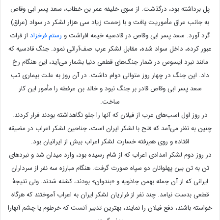
پل برداشته بود، درگذشت. از سوی خلیفه عمر بن خطاب، سعد پسر ابی وقاص
به جانب عراق مأموریت یافت و با زحمت زیاد سی هزار لشکر در سواد (عراق)
گرد آورد. سعد پسر ابی وقاص در قادسیه خیمه افراشت و
رستم فرخزاد
از فرات
عبور کرده، داخل سواد شده، مقابل لشکر عرب صف‌آرائی نمود. جنگ قادسیه که
مانند نبرد ایسوس در شمار جنگ‌های قطعی دنیا بشمار می‌آید، این هنگام رخ
داد. این جنگ در چهار روز متوالی دوام داشت. در آن روز به علت بیماری تب
سعد پسر ابی وقاص قادر بر جنگ نبود و خالد بن عرفطه را مأمور این کار
ساخت.
در روز اول اسب‌های عرب از فیلان که آنها را جلو نگاهداشته بودند فرار کردند.
چنین به نظر می‌آمد که فتح با لشکر ایران است، جناحین لشکر اعراب در مضیقه
افتاده و روی هم‌رفته خسارت لشکر اعراب بیش از ایرانیان بود.
در روز دوم لشکر امدادی اعراب که از شام رسیده بود، وارد میدان شد و نبردهای
تن به تن بین پهلوانان دو سپاه صورت گرفت. هنگام مبارزه سه نفر از سرداران
ایرانی که از آن جمله بهمن جاذویه و «بندوان» بودند، کشته شدند. ولی نتیجهٔ
قطعی بدست نیامد. چند نفر از فراریان لشکر ایران به اعراب آموختند که هرگاه
خواسته باشند، دفع فیلان را نمایند، بهترین تدبیر آنست که خرطوم یا چشم آنهارا