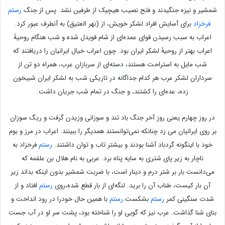
شمشیر و نیزه جنگیدند و فتح نصیب هیچیک از طرفین نشد. پس از جنگ
رستم
فرخزاد
برای آسایش افراد لشکر خویش، از (نهر العتیق) به آنطرف عبور کرد.
اعراب به سبب رسیدن قوای عمده‌ای از شام قویدل شده و شب هنگام روحیهٔ
اعراب بهتر از روحیهٔ لشکر ایران بود. چون اعراب خیال ایرانیان را دریافتند که
شب مایل به استراحت هستند، دسته‌ای از سربازان عرب، همراه دو تن از
سرداران لشکر عرب هر کدام جداگانه در تاریکی شب به لشکر ایران شبیخون
زده، عده‌ای را کشتند، و جنگ در تمام شب جریان داشت.
در روز چهارم یعنی روز آخر جنگ باد تند و سوزانی وزیدن گرفت و ریگ سوزان
بر روی ایرانیان می زد چنانکه نمی‌توانستند همدیگر را ببینند. اعراب در مرز و بوم
خود با اینگونه گردباد آشنا بودند و بیشتر تاب و توان داشتند.
رستم
فرخزاد به
ناچار به زیر پای شتری به سایه پناه برد. عربی به نام هلال بن علقمه که
می‌دانست بار بر شتر درم و دینار است، با ضربت شمشیر بدون اینکه بداند زیر
آن بار کیست، طناب آن را برید. لنگه‌ای از بار قطع شده،روی
رستم
افتاد و از
شدت سنگینی کمر
رستم
بشکست.
رستم
با همین حال خودرا در رود انداخت و
بنای شنا گذاشت. عرب نیز که گویی او را شناخته بود، پشت سر او در آب جست