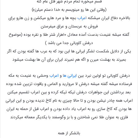
قسم میخوره تمام مردم شهر قتل عام کنه
(وقتی این ها رو مینویسم به خدا دستم میلرزه)
بالاخره دفاع ایران میشکنه
اعراب
بچه ها و مرد هارو میکشن و زن هارو برای
فروش به عربستان و عراق میفرستن
گفته میشه غنیمت بدست آمده معادل ۱۰هزار شتر طلا و نقره بوده (موضوع
درفش کاویانی جدا می باشد )
یکی از دلایل ‍‍‍‍‍‍‍‍‍‍‍‍‍‍‍‍شکست لشگر ایرانی ها این بود که به عرب ها گفته بودن که اگر
بمیرند به بهشت میرن و اگه هم نمیرند ایران برای آن ها بهشت میشود
درفش کاویانی تو اولین نبرد بین
ایرانی ها
و
اعراب
وحشی به غنیمت به مکه
فرستاده میشه گفته میشه درفش لا مروارید و الماس و یاقوت تزیین شده بوده
بعد برداشتن این جواهرات درفش تیکه تیکه کرده و بین اعراب تقسیم میکنن
اعراب همه چادر نیشن بودن و تا حالا چیزی به نام کاخ ندیده بودن و این ایرانی
ها بودن که کاخ سازی رو به اعراب یاد داده بودن و اعراب قبل از حمله به ایران
فلزی به عنوان طلا نمی شناختن و با بز وگوسفند با یکدیگر معماله میکردند
باتشکر از همه