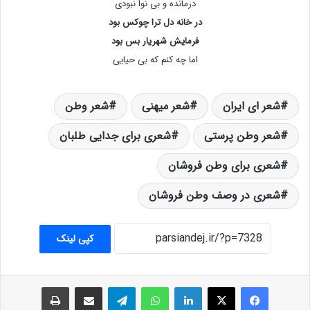
درمانده و بی نوا نبودی
در خانه دل ترا چوکس بود
فرمایش شهریار بس بود
اما چه کنم که بی حیایی
شعر ای ایران
شعر میهنی
شعر وطن
شعر وطن پرستی
شعری برای جدایی طلبان
شعری برای وطن فروشان
شعری در وصف وطن فروشان
کپی لینک
فیس بوک
X
لینکدین
واتس آپ
تلگرام
اشتراک گذاری از طریق ایمیل
چاپ