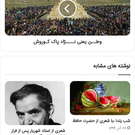
وطــن یعنی نــــژاد پاک کـوروش
نوشته های مشابه
شب یلدا ،با شعری از حضرت حافظ
۲۸ آذر ۱۳۹۴
شعری از استاد شهریار پس از فرار