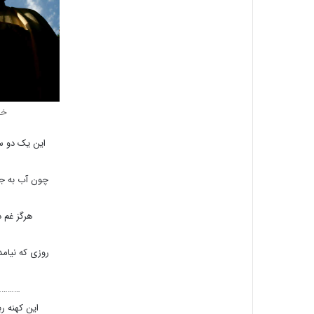
خی
این یک دو س
چون آب به جو
هرگز غم د
روزی که نیام
…………
این کهنه رب