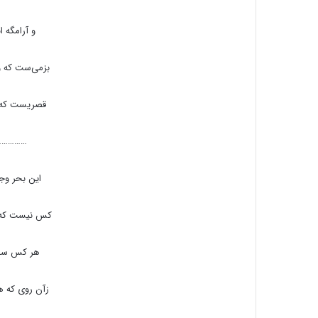
و آرامگه 
بزمی‌ست که 
قصریست که ت
……………
این بحر وج
کس نیست که 
هر کس سخن
زآن روی که 