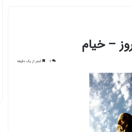
وز – خیام
۲
کمتر از یک دقیقه