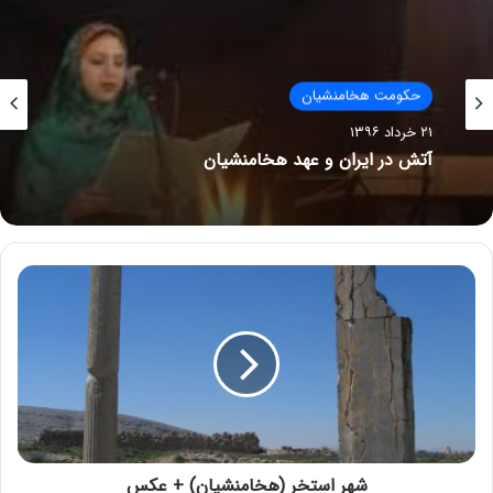
حکومت هخامنشیان
۲۱ خرداد ۱۳۹۶
آتش در ایران و عهد هخامنشيان
شهر استخر (هخامنشیان) + عکس