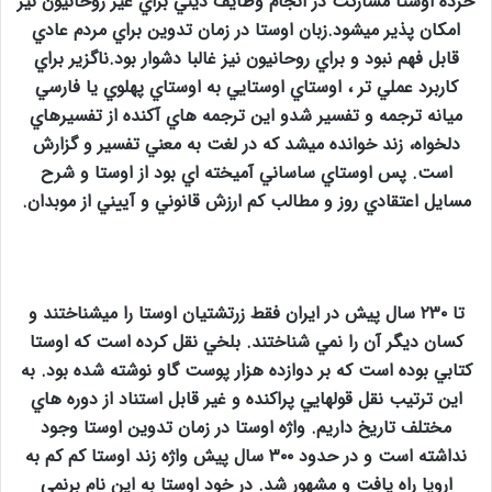
خرده اوستا مشاركت در انجام وظايف ديني براي غير روحانيون نيز
امكان پذير ميشود.زبان اوستا در زمان تدوين براي مردم عادي
قابل فهم نبود و براي روحانيون نيز غالبا دشوار بود.ناگزير براي
كاربرد عملي تر ، اوستاي اوستايي به اوستاي پهلوي يا فارسي
ميانه ترجمه و تفسير شدو اين ترجمه هاي آكنده از تفسيرهاي
دلخواه، زند خوانده ميشد كه در لغت به معني تفسير و گزارش
است. پس اوستاي ساساني آميخته اي بود از اوستا و شرح
مسايل اعتقادي روز و مطالب كم ارزش قانوني و آييني از موبدان
.
تا ۲۳۰ سال پيش در ايران فقط زرتشتيان اوستا را ميشناختند و
كسان ديگر آن را نمي شناختند. بلخي نقل كرده است كه اوستا
كتابي بوده است كه بر دوازده هزار پوست گاو نوشته شده بود. به
اين ترتيب نقل قولهايي پراكنده و غير قابل استناد از دوره هاي
مختلف تاريخ داريم. واژه اوستا در زمان تدوين اوستا وجود
نداشته است و در حدود ۳۰۰ سال پيش واژه زند اوستا كم كم به
اروپا راه يافت و مشهور شد. در خود اوستا به اين نام برنمي