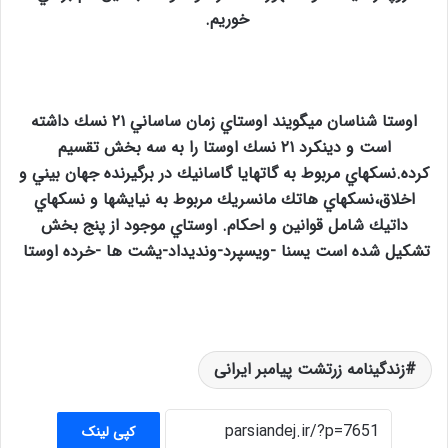
خوريم
.
اوستا شناسان ميگويند اوستاي زمان ساساني ۲۱ نسك داشته
است و دينكرد ۲۱ نسك اوستا را به سه بخش تقسيم
كرده.نسكهاي مربوط به گاتهايا گاسانيك در برگيرنده جهان بيني و
اخلاق،نسكهاي هاتك مانسريك مربوط به نيايشها و نسكهاي
داتيك شامل قوانين و احكام. اوستاي موجود از پنج بخش
تشكيل شده است يسنا -ويسپرد-ونديداد-يشت ها -خرده اوستا
زندگینامه زرتشت پیامبر ایرانی
کپی لینک