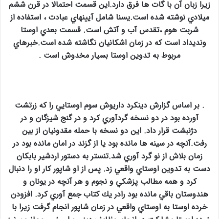
زيرا زبان آن با گات ها فرق دارد.اين قسمت احتمالا در قرن ششم
ميلادي نوشته شده است.يسنا شامل آيينهاي عبادت ، استفاده از
شربت هوم ،تقدس آب و آتش است. قسمت بعدي اوستا
ونديداد است كه در زمان اشكانيان نگاشته شده است.خبرهاي
مربوط به تدوين اوستا بسيار مخدوش است
.
.
بر اساس گزارش دينكرد داريوش سوم اوستايي را كه زرتشت
آورده بود در دو نسخه گردآوري كرد و در گنج شيزگان و در
دژنبشت قرار داد. اين دو نسخه با حمله مقدونيان از بين
رفت.آنچه در سينه ها مانده بود يا از گزند در امان مانده بود در
زمان بلاش از نو گرد آوري شد.تنستر به دستور اردشير بابكان
دست به تدوين اوستاي واقعي زد. پس از او شاپور كار او را دنبال
كرد و همه مطالب پزشكي و نجوم و هر آنچه در يونان و
هندوستان باقي مانده بود رادر يك كتاب جمع آوري كرد. افزودن
خرده اوستا به اوستاي واقعي در زمان شاپور انجام گرفت زيرا با