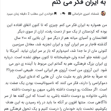
به ایران فکر می کنم
ارسال
شمشاد امیری خراسانی
۰
خواندن این مطلب 2 دقیقه زمان میبرد
ایمیل
من همواره به ایران فکر می کنم. چیزی که تا کنون اتفاق افتاده این
بوده که کردستان از یک سو از دست رفت، اران از سوی دیگر.
افغانستان و آسیای میانه هم از دیگر سو. آن بلایی که ۲۰۰ سال
گذشته قاجار بر سر ایران آورد و ایران تجزیه شد، معادل سرزمین
کنونی مان از ما جدا شد، امیدوارم که باز بر سر ایران نیاید. آمریکا با
این نقشه جلو آمده ولی خوشبختانه تا کنون موفق نشده است. درباره
ی ایران بزرگ فرهنگی، هم به گمانم این مربوط با آینده ی دور می
شود. این آرزوی من است آرزوی هر ایرانی است. طبیعی است.چرا؟!
نه صرفاً به خاطر باور به ملیت مان. آن هایی که ادعای لیبرال
دموکراسی را دارند، فکر می کنند که ناسیونالیست بودن یک صفت بد
است. اگر مملکت رو دوست داشته باشی، میهن رو دوست داشته
باشی، خانواده رو دوست داشته باشی، بد است! که این گفته ها از سر
ناآگاهی ست. منتها افزون بر آنکه ما باید در راه رسیدن به این هدف
بکوشیم، نخست باید خودمان را درست کنیم و یک تحول فرهنگی هم