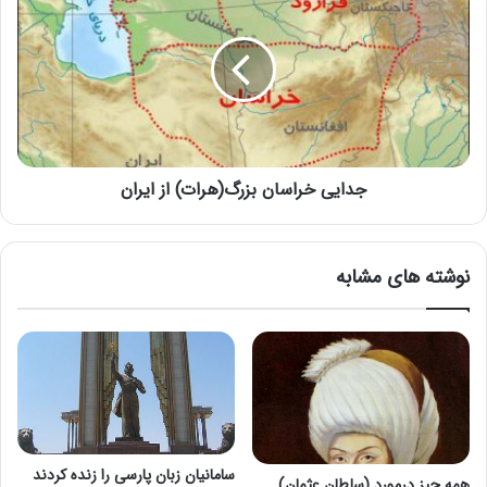
جدایی خراسان بزرگ(هرات) از ایران
نوشته های مشابه
سامانیان زبان پارسی را زنده كردند
همه جیز درمورد (سلطان عثمان)