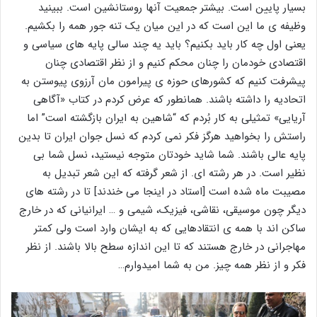
بسیار پایین است. بیشتر جمعیت آنها روستانشین است. ببینید
وظیفه ی ما این است که در این میان یک تنه جور همه را بکشیم.
یعنی اول چه کار باید بکنیم؟ باید یه چند سالی پایه های سیاسی و
اقتصادی خودمان را چنان محکم کنیم و از نظر اقتصادی چنان
پیشرفت کنیم که کشورهای حوزه ی پیرامون مان آرزوی پیوستن به
اتحادیه را داشته باشند. همانطور که عرض کردم در کتاب «آگاهی
آریایی» تمثیلی به کار بُردم که “شاهین به ایران بازگشته است” اما
راستش را بخواهید هرگز فکر نمی کردم که نسل جوان ایران تا بدین
پایه عالی باشند. شما شاید خودتان متوجه نیستید، نسل شما بی
نظیر است. در هر رشته ای. از شعر گرفته که این شعر تبدیل به
مصیبت ماه شده است [استاد در اینجا می خندند] تا در رشته های
دیگر چون موسیقی، نقاشی، فیزیک، شیمی و … ایرانیانی که در خارج
ساکن اند با همه ی انتقادهایی که به ایشان وارد است ولی کمتر
مهاجرانی در خارج هستند که تا این اندازه سطح بالا باشند. از نظر
فکر و از نظر همه چیز. من به شما امیدوارم…