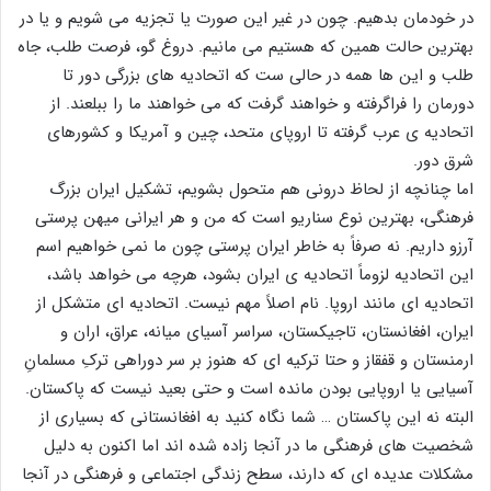
در خودمان بدهیم. چون در غیر این صورت یا تجزیه می شویم و یا در
بهترین حالت همین که هستیم می مانیم. دروغ گو، فرصت طلب، جاه
طلب و این ها همه در حالی ست که اتحادیه های بزرگی دور تا
دورمان را فراگرفته و خواهند گرفت که می خواهند ما را ببلعند. از
اتحادیه ی عرب گرفته تا اروپای متحد، چین و آمریکا و کشورهای
شرق دور.
اما چنانچه از لحاظ درونی هم متحول بشویم، تشکیل ایران بزرگ
فرهنگی، بهترین نوع سناریو است که من و هر ایرانی میهن پرستی
آرزو داریم. نه صرفاً به خاطر ایران پرستی چون ما نمی خواهیم اسم
این اتحادیه لزوماً اتحادیه ی ایران بشود، هرچه می خواهد باشد،
اتحادیه ای مانند اروپا. نام اصلاً مهم نیست. اتحادیه ای متشکل از
ایران، افغانستان، تاجیکستان، سراسر آسیای میانه، عراق، اران و
ارمنستان و قفقاز و حتا ترکیه ای که هنوز بر سر دوراهی ترکِ مسلمانِ
آسیایی یا اروپایی بودن مانده است و حتی بعید نیست که پاکستان.
البته نه این پاکستان … شما نگاه کنید به افغانستانی که بسیاری از
شخصیت های فرهنگی ما در آنجا زاده شده اند اما اکنون به دلیل
مشکلات عدیده ای که دارند، سطح زندگی اجتماعی و فرهنگی در آنجا