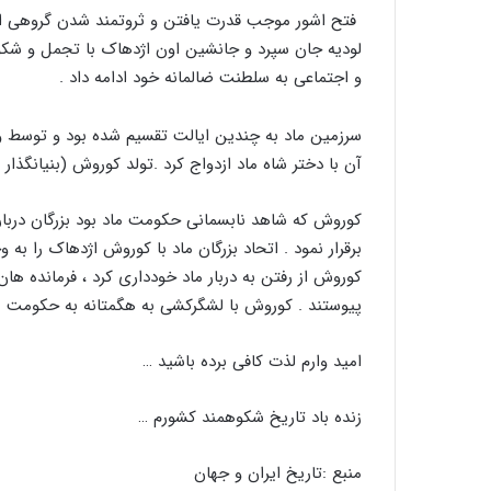
فتح اشور موجب قدرت یافتن و ثروتمند شدن گروهی از 
لودیه جان سپرد و جانشین اون اژدهاک با تجمل و شکو
و اجتماعی به سلطنت ضالمانه خود ادامه داد .
سرزمین ماد به چندین ایالت تقسیم شده بود و توسط وا
آن با دختر شاه ماد ازدواج کرد .تولد کوروش (بنیانگذا
کوروش که شاهد نابسمانی حکومت ماد بود بزرگان دربار 
برقرار نمود . اتحاد بزرگان ماد با کوروش اژدهاک را ب
کوروش از رفتن به دربار ماد خودداری کرد
،
فرمانده هان 
پیوستند . کوروش با لشگرکشی به هگمتانه به حکومت ما
امید وارم لذت کافی برده باشید …
زنده باد تاریخ شکوهمند کشورم …
منبع :تاریخ ایران و جهان