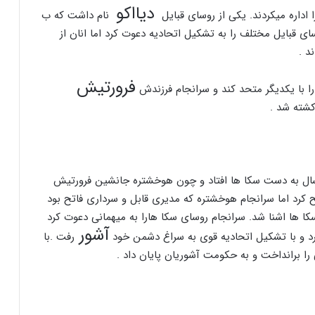
دیااکو
 اداره میکردند. یکی از روسای قبایل
نام داشت که ب
سای قبایل مختلف را به تشکیل اتحادیه دعوت کرد اما انان از
د .
فرورتیش
ا با یکدیگر متحد کند و سرانجام فرزندش
کشته شد .
از کشته شدن فرورتیش سرزمین ماد به مدت ۲۸ سال به دست سکا ها افتاد و چون هوخشتره جانشین فرورتیش
صلح کرد اما سرانجام هوخشتره که مدیری قابل و سرداری فاتح بود
 ها اشنا شد. سرانجام روسای سکا هارا به میهمانی دعوت کرد
آشور
کرد و با تشکیل اتحادیه قوی به سراغ دشمن خود
رفت .با
ا برانداخت و به حکومت آشوریان پایان داد .