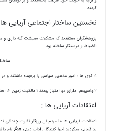
و ارابه به حرکت خود سرعت بخشیدند و بر بومیان مسل
کردند .
نخستین ساختار اجتماعی آریایی ها 
پزوهشگران معتقدند که مشکلات معیشت گله داری و مبار
انضباط و درستکار ساخته بود.
ساختار
۱: کوی ها : امور مذهبی سیاسی را برعهده داشتند و در واقع
۲:واسپوهر: دارای دو امتیاز بودند ۱:مالکیت زمین ۲: اصالت خون اریایی
اعتقادات آریایی ها :
اعتقادات آریایی ها
،
با مردم آن روزگار تفاوت چندانی 
مغ
بد قربانی میکردند.اجرا کنندگان اداب دینی
نام داشت