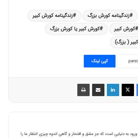
زندگینامه کورش بزرگ
زندگینامه کورش کبیر
کورش کبیر
کورش کبیر یا کورش بزرگ
یر ( بزرگ)
ناصر پورپیرار فرمان روای اوهام (۳)
کپی لینک
ناصر پورپیرار فرمانروای اوهام (۲)
فیس بوک
X
لینکدین
اشتراک گذاری از طریق ایمیل
چاپ
ناصر پورپیرار فرمان روای اوهام(۱)
رد نظریه مهاجرت آریایی ها به ایران
رود به دنیایی است که جز عشق و افتخار و گاهی اندوه چیزی انتظار ما را