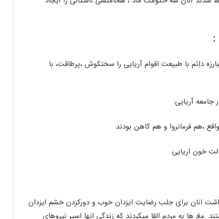
ط شدند آنان سه حکومت ماد ، هخامنشی ،اشکانی را ایجاد
:
زه داِئم با طبیعت اقوام آریایی را سختکوش
،
پرطاقت
،
با
 جامعه آریایی:
،
هم فرمانروا و هم کاهن بودند
نداشت انان برای جلب رضایت ایزدان خوب و دورکردن خشم ایزدان
ند .مغ ها به مردم القا میکردند که زندگی انها اسیر نیروهای